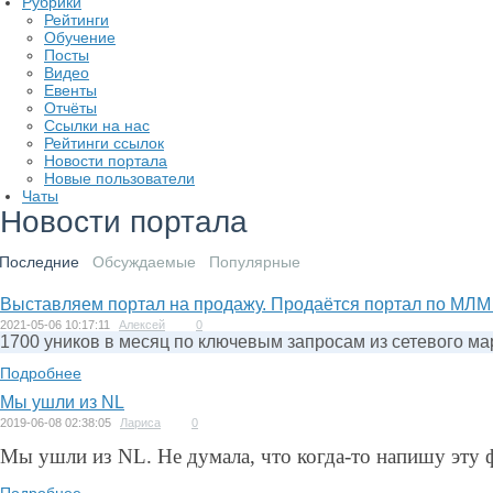
Рубрики
Рейтинги
Обучение
Посты
Видео
Евенты
Отчёты
Ссылки на нас
Рейтинги ссылок
Новости портала
Новые пользователи
Чаты
Новости портала
Последние
Обсуждаемые
Популярные
Выставляем портал на продажу. Продаётся портал по МЛМ
2021-05-06 10:17:11
Алексей
0
1700 уников в месяц по ключевым запросам из сетевого марк
Подробнее
Мы ушли из NL
2019-06-08 02:38:05
Лариса
0
Мы ушли из NL. Не думала, что когда-то напишу эту ф