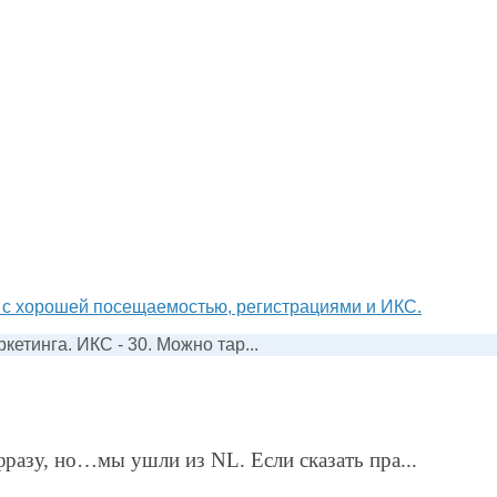
 с хорошей посещаемостью, регистрациями и ИКС.
етинга. ИКС - 30. Можно тар...
разу, но…мы ушли из NL. Если сказать пра...