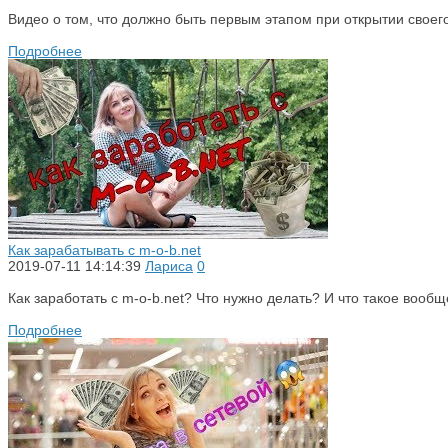
Видео о том, что должно быть первым этапом при открытии своег
Подробнее
Как зарабатывать с m-o-b.net
2019-07-11 14:14:39
Лариса
0
Как заработать с m-o-b.net? Что нужно делать? И что такое вооб
Подробнее