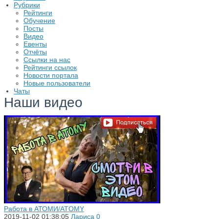
Рубрики
Рейтинги
Обучение
Посты
Видео
Евенты
Отчёты
Ссылки на нас
Рейтинги ссылок
Новости портала
Новые пользователи
Чаты
Наши видео
Работа в АТОМИ/ATOMY
2019-11-02 01:38:05
Лариса
0