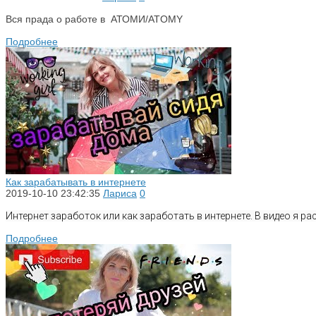
Вся прада о работе в АТОМИ/ATOMY
Подробнее
Как зарабатывать в интернете
2019-10-10 23:42:35
Лариса
0
Интернет заработок или как заработать в интернете. В видео я ра
Подробнее