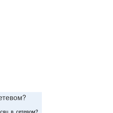
сетевом?
есяц в сетевом?