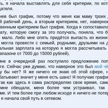
ь, я начала выставлять для себя критерии, по ко
ателя.
иев был график, потому что меня как маму троих 
й рабочий день, а вторым критерием, нет, наверно
венным критерием был график. Когда я сопоставил
ату, которую смогу за это получать, поняла, что 
ь мало. Либо мне опять придётся выпасть из жизни
 могла провести с семьей, родными, друзьями на 
альная зарплата на которую я могла рассчитывать 
апазоне от 7000 до 15000 рублей).
мне в очередной раз поступило предложение поп
ге. Сейчас уже думаю, что наверное это был
мой ч
у бы нет? Я же ничего не знаю об этой сфере, 
батывают значит у меня есть шанс! Я получаю графи
так как здесь я сама распределяю свое время, сам
 мне обещали, меня более чем устраивал, так
ме. И тем более при любом исходе я ничего не пот
я начала свой путь в сетевом.