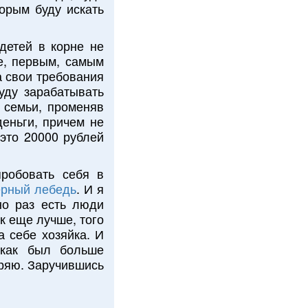
торым буду искать
детей в корне не
е, первым, самым
а свои требования
буду зарабатывать
 семьи, променяв
деньги, причем не
это 20000 рублей
робовать себя в
ёрный лебедь
. И я
но раз есть люди
к еще лучше, того
а себе хозяйка. И
 как был больше
еряю. Заручившись