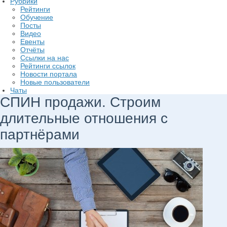
Рубрики
Рейтинги
Обучение
Посты
Видео
Евенты
Отчёты
Ссылки на нас
Рейтинги ссылок
Новости портала
Новые пользователи
Чаты
СПИН продажи. Строим
длительные отношения с
партнёрами