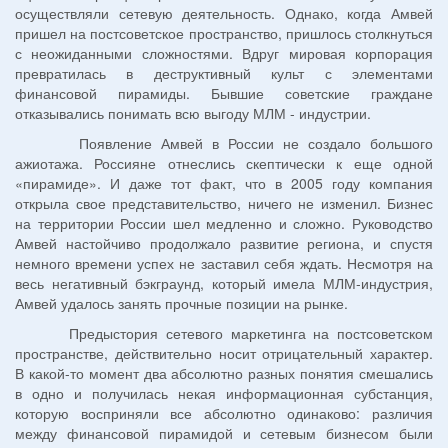
осуществляли сетевую деятельность. Однако, когда Амвей
пришел на постсоветское пространство, пришлось столкнуться
с неожиданными сложностями. Вдруг мировая корпорация
превратилась в деструктивный культ с элементами
финансовой пирамиды. Бывшие советские граждане
отказывались понимать всю выгоду МЛМ - индустрии.
Появление Амвей в России не создало большого
ажиотажа. Россияне отнеслись скептически к еще одной
«пирамиде». И даже тот факт, что в 2005 году компания
открыла свое представительство, ничего не изменил. Бизнес
на территории России шел медленно и сложно. Руководство
Амвей настойчиво продолжало развитие региона, и спустя
немного времени успех не заставил себя ждать. Несмотря на
весь негативный бэкграунд, который имела МЛМ-индустрия,
Амвей удалось занять прочные позиции на рынке.
Предыстория сетевого маркетинга на постсоветском
пространстве, действительно носит отрицательный характер.
В какой-то момент два абсолютно разных понятия смешались
в одно и получилась некая информационная субстанция,
которую восприняли все абсолютно одинаково: различия
между финансовой пирамидой и сетевым бизнесом были