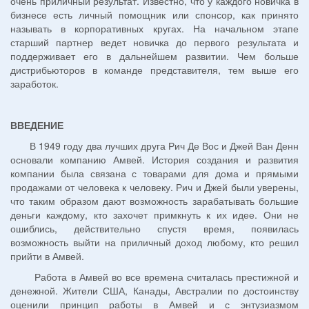
очень приличный результат. Известно, что у каждого новичка в
бизнесе есть личный помощник или спонсор, как принято
называть в корпоративных кругах. На начальном этапе
старший партнер ведет новичка до первого результата и
поддерживает его в дальнейшем развитии. Чем больше
дистрибьюторов в команде представителя, тем выше его
заработок.
ВВЕДЕНИЕ
В 1949 году два лучших друга Рич Де Вос и Джей Ван Денн
основали компанию Амвей. История создания и развития
компании была связана с товарами для дома и прямыми
продажами от человека к человеку. Рич и Джей были уверены,
что таким образом дают возможность зарабатывать большие
деньги каждому, кто захочет примкнуть к их идее. Они не
ошиблись, действительно спустя время, появилась
возможность выйти на приличный доход любому, кто решил
прийти в Амвей.
Работа в Амвей во все времена считалась престижной и
денежной. Жители США, Канады, Австралии по достоинству
оценили принцип работы в Амвей и с энтузиазмом