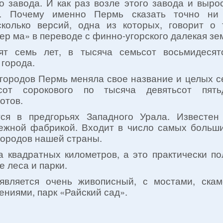
 завода. И как раз возле этого завода и выро
. Почему именно Пермь сказать точно ни
колько версий, одна из которых, говорит о
ер ма» в переводе с финно-угорского далекая зе
сят семь лет, в тысяча семьсот восьмидесят
 города.
 городов Пермь меняла свое название и целых с
сот сорокового по тысяча девятьсот пять
отов.
ся в предгорьях Западного Урала. Известен
ежной фабрикой. Входит в число самых больш
городов нашей страны.
а квадратных километров, а это практически п
е леса и парки.
вляется очень живописный, с мостами, скам
ниями, парк «Райский сад».