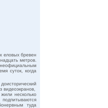
х еловых бревен
надцать метров.
л неофициальным
мя суток, когда
 доисторический
з видеоэкранов,
 жили несколько
подпитываются
бонервным туда