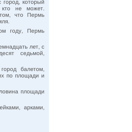
с город, который
 кто не может.
 том, что Пермь
мля.
ом году, Пермь
емнадцать лет, с
десят седьмой,
 город балетом,
их по площади и
оловина площади
ейками, арками,