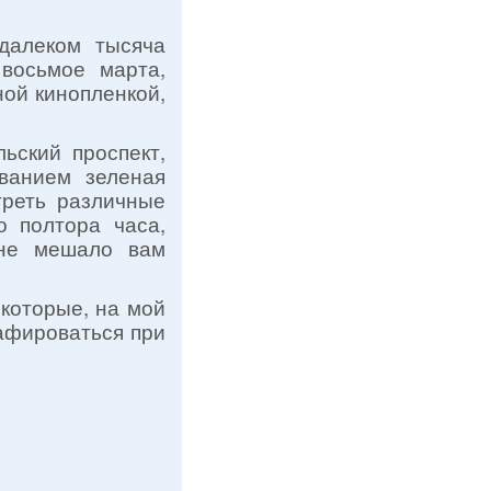
далеком тысяча
 восьмое марта,
ной кинопленкой,
ьский проспект,
ванием зеленая
треть различные
о полтора часа,
 не мешало вам
 которые, на мой
афироваться при