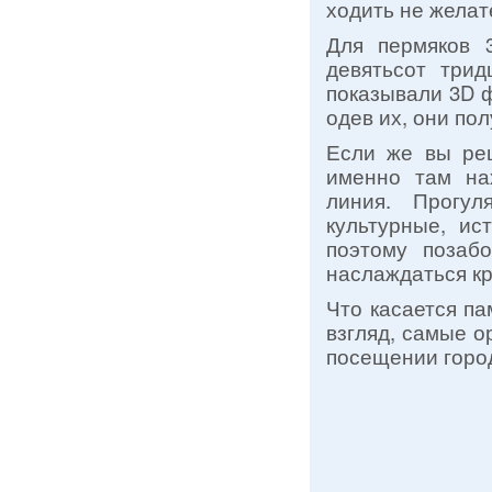
ходить не желат
Для пермяков 
девятьсот трид
показывали 3D ф
одев их, они по
Если же вы реш
именно там на
линия. Прогуля
культурные, ис
поэтому позаб
наслаждаться к
Что касается па
взгляд, самые 
посещении горо