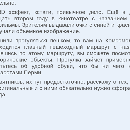
ельно.
3D эффект, кстати, привычное дело. Ещё в 
цать втором году в кинотеатре с названием
ильмы. Зрителям выдавали очки с синей и крас
лучали объемное изображение.
или прогуляться пешком, то вам на Комсомол
ходится главный пешеходный маршрут с наз
вшись по этому маршруту, вы сможете посмо
торические объекты. Прогулка займет примерн
отьтесь об удобной обуви, что бы ни чего
расотами Перми.
мятников, их тут предостаточно, расскажу о тех,
оригинальные и с ними обязательно нужно сфогр
да.