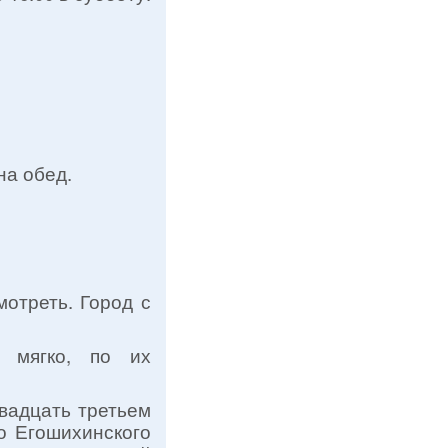
на обед.
мотреть. Город с
 мягко, по их
вадцать третьем
о Егошихинского