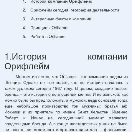
1.
История
компании Орифлейм
2.
Орифлейм сегодня: география деятельности
3.
Интересные факты о компании
4.
Принципы
Oriflame
5.
Работа в
Oriflame
1.История компании
Орифлейм
Многим известно, что
Oriflame – это компания родом из
Швеции. Однако не все знают, что ее история началась в
таком далеком сегодня 1967 году. В целом, создание нового
бренда – это история о воплощении мечты. И не женской, как
можно было бы предположить, а мужской, ведь основали тогда
еще небольшое производство три мужчины: братья аф
Йокники и их приятель по имени Бенгт Хельстен. Именно
Роберт и Йонас на сегодняшний момент являются
владельцами бренда. А в конце шестидесятых у них не было
ни опыта, ни огромного стартового капитала – фактически,