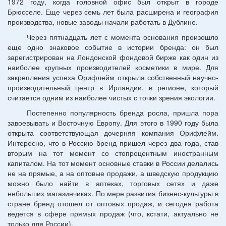
1972 году, когда головной офис был открыт в городе
Брюсселе. Еще через семь лет была расширена и география
производства, новые заводы начали работать в Дублине.
Через пятнадцать лет с момента основания произошло
еще одно знаковое событие в истории бренда: он был
зарегистрирован на Лондонской фондовой бирже как один из
наиболее крупных производителей косметики в мире. Для
закрепления успеха Орифлейм открыла собственный научно-
производительный центр в Ирландии, в регионе, который
считается одним из наиболее чистых с точки зрения экологии.
Постепенно популярность бренда росла, пришла пора
завоевывать и Восточную Европу. Для этого в 1990 году была
открыта соответствующая дочерняя компания Орифлейм.
Интересно, что в Россию бренд пришел через два года, став
вторым на тот момент со стопроцентным иностранным
капиталом. На тот момент основные ставки в России делались
не на прямые, а на оптовые продажи, а шведскую продукцию
можно было найти в аптеках, торговых сетях и даже
небольших магазинчиках. По мере развития бизнес-культуры в
стране бренд отошел от оптовых продаж, и сегодня работа
ведется в сфере прямых продаж (что, кстати, актуально не
только для России).