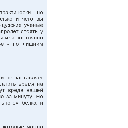
практически не
олько и чего вы
нцузские ученые
пролет стоять у
сы или постоянно
ьет» по лишним
и не заставляет
ратить время на
сут вреда вашей
но за минуту. Не
льного» белка и
я, которые можно