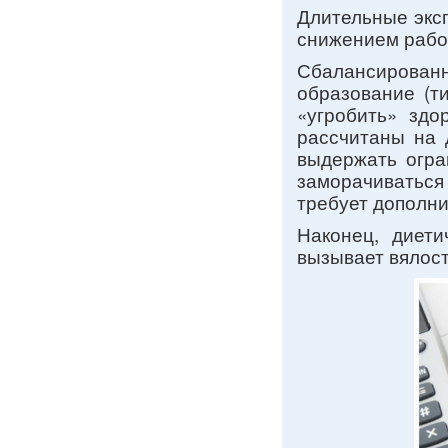
Длительные экс
снижением работ
Сбалансирован
образование (т
«угробить» здо
рассчитаны на 
выдержать огра
заморачиваться
требует дополни
Наконец, диети
вызывает вялост