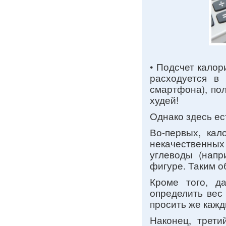
• Подсчет калор
расходуется в
смартфона), пол
худей!
Однако здесь ес
Во-первых, кал
некачественных
углеводы (напр
фигуре. Таким о
Кроме того, д
определить вес 
просить же кажд
Наконец, трети