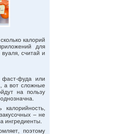
 сколько калорий
приложений для
 вуаля, считай и
з фаст-фуда или
, а вот сложные
ойдут на пользу
еоднозначна.
 калорийность,
 закусочных – не
на ингредиенты.
омляет, поэтому