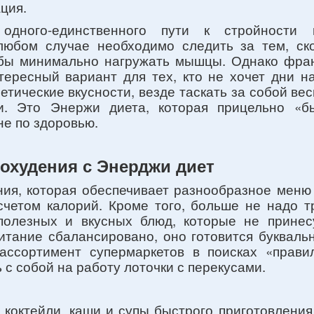
ция.
одного-единственного пути к стройности 
любом случае необходимо следить за тем, ск
 бы минимально нагружать мышцы. Однако фра
тересный вариант для тех, кто не хочет дни на
иетические вкусности, везде таскать за собой ве
ии. Это Энержи диета, которая прицельно «б
не по здоровью.
похудения с Энерджи диет
ния, которая обеспечивает разнообразное меню 
счетом калорий. Кроме того, больше не надо т
полезных и вкусных блюд, которые не прине
итание сбалансировано, оно готовится букваль
ассортимент супермаркетов в поисках «прави
ь с собой на работу лоточки с перекусами.
то коктейли, каши и супы быстрого приготовлени