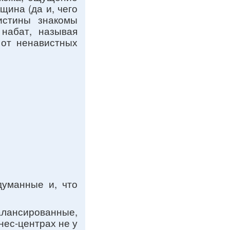
щина (да и, чего
истины знакомы
набат, называя
 от ненавистных
думанные и, что
алансированные,
нес-центрах не у