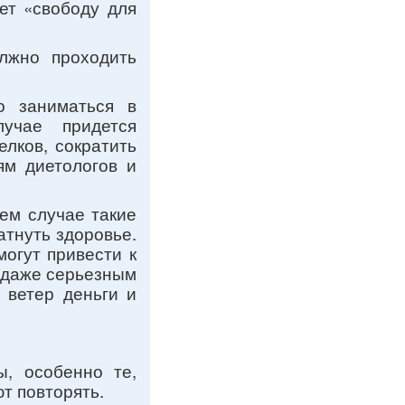
ет «свободу для
лжно проходить
о заниматься в
учае придется
лков, сократить
ям диетологов и
шем случае такие
атнуть здоровье.
огут привести к
 даже серьезным
 ветер деньги и
ы, особенно те,
т повторять.