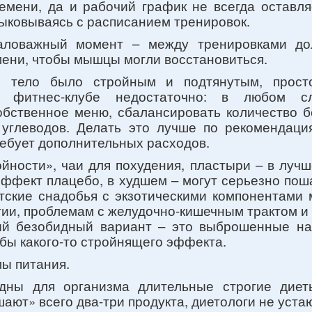
ремени, да и рабочий график не всегда оставля
ыковываясь с расписанием тренировок.
ловажный момент – между тренировками до
мени, чтобы мышцы могли восстановиться.
ы тело было стройным и подтянутым, прост
и фитнес-клубе недостаточно: в любом сл
обственное меню, сбалансировать количество бе
углеводов. Делать это лучше по рекомендаци
ребует дополнительных расходов.
ойности», чаи для похудения, пластыри – в луч
ффект плацебо, в худшем – могут серьезно пош
тские снадобья с экзотическими компонентами м
гии, проблемам с желудочно-кишечным трактом и
й безобидный вариант – это выброшенные на
 бы какого-то стройнящего эффекта.
мы питания.
дны для организма длительные строгие диет
ают» всего два-три продукта, диетологи не устаю