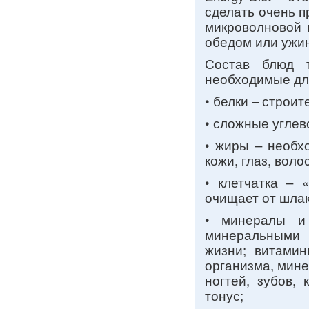
сделать очень п
микроволновой 
обедом или ужи
Состав блюд 
необходимые дл
• белки – строи
• сложные углев
• жиры – необх
кожи, глаз, волос
• клетчатка – 
очищает от шлак
• минералы и
минеральными 
жизни; витами
организма, мин
ногтей, зубов,
тонус;