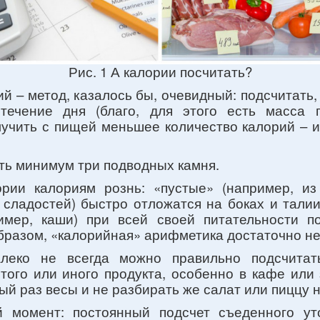
Рис. 1 А калории посчитать?
ий – метод, казалось бы, очевидный: подсчитать,
 течение дня (благо, для этого есть масса 
учить с пищей меньшее количество калорий – и
ть минимум три подводных камня.
ории калориям рознь: «пустые» (например, и
 сладостей) быстро отложатся на боках и талии
имер, каши) при всей своей питательности п
бразом, «калорийная» арифметика достаточно н
алеко не всегда можно правильно подсчитать
того или иного продукта, особенно в кафе или
ый раз весы и не разбирать же салат или пиццу 
й момент: постоянный подсчет съеденного ут