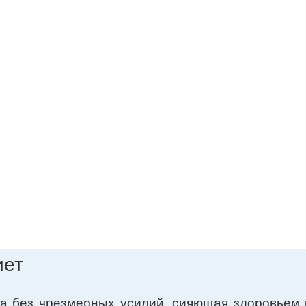
иет
а без чрезмерных усилий, сияющая здоровьем