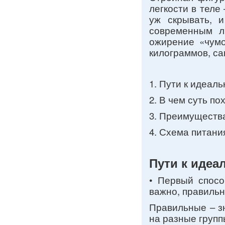
легкости в теле
уж скрывать, 
современным л
ожирение «чумо
килограммов, с
1. Пути к идеал
2. В чем суть п
3. Преимуществ
4. Схема питани
Пути к идеа
• Первый спосо
важно, правильн
Правильные – з
на разные групп