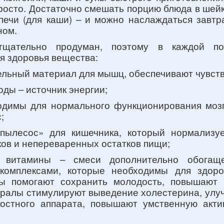
росто. Достаточно смешать порцию блюда в шейк
печи (для каши) – и можно наслаждаться завтра
ном.
тщательно продуман, поэтому в каждой по
я здоровья вещества:
тельный материал для мышц, обеспечивают чувст
оды – источник энергии;
одимы для нормального функционирования мозг
;
«пылесос» для кишечника, который нормализу
ов и непереваренных остатков пищи;
 витамины – смеси дополнительно обогаще
комплексами, которые необходимы для здоро
ны помогают сохранить молодость, повышают
ералы стимулируют выведение холестерина, улу
 костного аппарата, повышают умственную акт