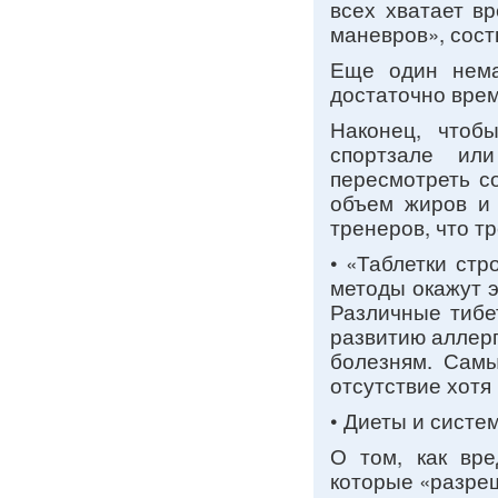
всех хватает в
маневров», сост
Еще один нема
достаточно вре
Наконец, чтоб
спортзале ил
пересмотреть с
объем жиров и 
тренеров, что т
• «Таблетки стр
методы окажут э
Различные тибе
развитию аллер
болезням. Самы
отсутствие хотя
• Диеты и систе
О том, как вре
которые «разреш