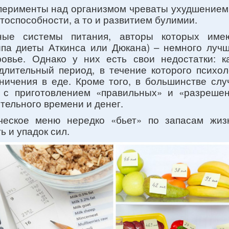
перименты над организмом чреваты ухудшением 
оспособности, а то и развитием булимии.
ные системы питания, авторы которых име
ипа диеты Аткинса или Дюкана) – немного лучш
ровье. Однако у них есть свои недостатки: к
длительный период, в течение которого психол
ничения в еде. Кроме того, в большинстве слу
 с приготовлением «правильных» и «разреше
тельного времени и денег.
ческое меню нередко «бьет» по запасам жиз
ь и упадок сил.