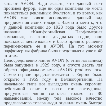
каталог
AVON
. Надо сказать, что данный факт
произвел фурор, еще ни одна компания не могла
похвастаться рекламным буклетом, в то время, как
AVON
уже вовсю использовал данный вид
продвижения своих товаров. Важно отметить, что
у данной компании до 1928 года было другое
название «Калифорнийская Парфюмерная
компания», в конце двадцатых годов, оно
показалось местечковым и было принято решение
переименовать ее в
AVON
. На тот момент
парфюмерная фабрика была представлена уже в 48
штатах.
Непосредственно линия
AVON
(с этим названием)
была запущена в 1929 году, а спустя десять лет
обрело официальное имя «
AVON
products
Inc
».
Самое первое представительство в Европе было
открыто в 1959 году в Великобритании. На
начальном этапе все выглядело очень скромно:
небольшой офис и всего три сотрудника,
продуктовая линия состояла только из 80
наименований, между тем высокое качество
предлагаемого товара люди оценили очень быстро