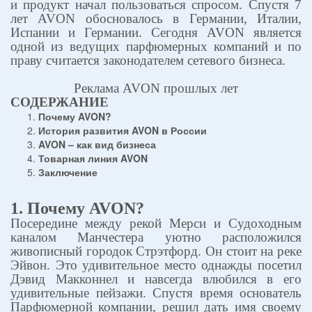
и продукт начал пользоваться спросом. Спустя 7
лет
AVON
обосновалось в Германии, Италии,
Испании и Германии. Сегодня
AVON
является
одной из ведущих парфюмерных компаний и по
праву считается законодателем сетевого бизнеса.
Реклама
AVON
прошлых лет
СОДЕРЖАНИЕ
Почему
AVON?
История развития
AVON
в России
AVON – как
вид бизнеса
Товарная линия
AVON
Заключение
1. Почему
AVON
?
Посередине между рекой Мерси и Судоходным
каналом Манчестера уютно расположился
живописный городок Стрэтфорд. Он стоит на реке
Эйвон. Это удивительное место однажды посетил
Дэвид Макконнел и навсегда влюбился в его
удивительные пейзажи. Спустя время основатель
Парфюмерной компании, решил дать имя своему