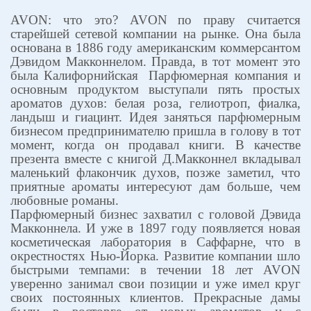
AVON
: что это?
AVON
по праву считается
старейшей сетевой компании на рынке. Она была
основана в 1886 году американским коммерсантом
Дэвидом Макконнелом. Правда, в тот момент это
была Калифорнийская
Парфюмерная компания и
основным продуктом выступали пять простых
ароматов духов: белая роза, гелиотроп, фиалка,
ландыш и гиацинт. Идея заняться парфюмерным
бизнесом предпринимателю пришла в голову в тот
момент, когда он продавал книги. В качестве
презента вместе с книгой Д.Макконнел вкладывал
маленький флакончик духов, позже заметил, что
приятные ароматы интересуют дам больше, чем
любовные романы.
Парфюмерный бизнес захватил с головой Дэвида
Макконнела. И уже в 1897 году появляется новая
косметическая лаборатория в Саффарне, что в
окрестностях Нью-Йорка. Развитие компании шло
быстрыми темпами: в течении 18 лет
AVON
уверенно занимал свои позиции и уже имел круг
своих постоянных клиентов. Прекрасные дамы