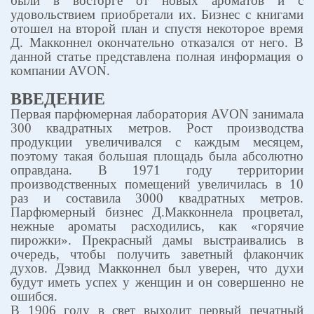
были в восторге от новых ароматов и с
удовольствием приобретали их. Бизнес с книгами
отошел на второй план и спустя некоторое время
Д. Макконнел окончательно отказался от него. В
данной статье представлена полная информация о
компании
AVON
.
ВВЕДЕНИЕ
Первая парфюмерная лаборатория
AVON
занимала
300 квадратных метров. Рост производства
продукции увеличивался с каждым месяцем,
поэтому такая большая площадь была абсолютно
оправдана. В 1971 году территории
производственных помещений увеличилась в 10
раз и составила 3000 квадратных метров.
Парфюмерный бизнес Д.Макконнела процветал,
нежные ароматы расходились, как «горячие
пирожки». Прекрасный дамы выстраивались в
очередь, чтобы получить заветный флакончик
духов. Дэвид Макконнел был уверен, что духи
будут иметь успех у женщин и он совершенно не
ошибся.
В 1906 году в свет выходит первый печатный