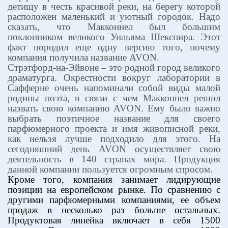
детищу в честь красивой реки, на берегу которой
расположен маленький и уютный городок. Надо
сказать, что Макконнел был большим
поклонником великого Уильяма Шекспира. Этот
факт породил еще одну версию того, почему
компания получила название
AVON
.
Стрэтфорд-на-Эйвоне – это родной город великого
драматурга. Окрестности вокруг лаборатории в
Сафферне очень напоминали собой виды малой
родины поэта, в связи с чем Макконнел решил
назвать свою компанию
AVON
. Ему было важно
выбрать поэтичное название для своего
парфюмерного проекта и имя живописной реки,
как нельзя лучше подходило для этого. На
сегодняшний день
AVON
осуществляет свою
деятельность в 140 странах мира. Продукция
данной компании пользуется огромным спросом.
Кроме того, компания занимает лидирующие
позиции на европейском рынке. По сравнению с
другими парфюмерными компаниями, ее объем
продаж в несколько раз больше остальных.
Продуктовая линейка включает в себя 1500